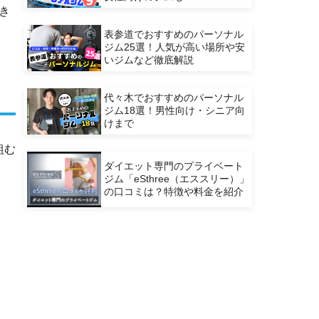
き
表参道でおすすめのパーソナル
ジム25選！人気が高い場所や安
いジムなど徹底解説
代々木でおすすめのパーソナル
ジム18選！男性向け・シニア向
けまで
組む
ダイエット専門のプライベート
ジム「eSthree（エススリー）」
の口コミは？特徴や料金を紹介