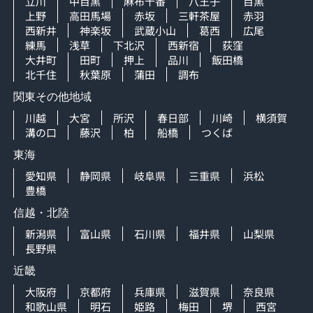
立川
中目黒
麻布十番
八王子
目黒
上野
高田馬場
赤坂
三軒茶屋
赤羽
西新井
神楽坂
武蔵小山
葛西
広尾
練馬
浅草
下北沢
西新宿
荻窪
大井町
田町
押上
品川
飯田橋
北千住
秋葉原
蒲田
調布
関東その他地域
川越
大宮
所沢
春日部
川崎
横須賀
溝の口
藤沢
柏
船橋
つくば
東海
愛知県
静岡県
岐阜県
三重県
浜松
豊橋
信越・北陸
新潟県
富山県
石川県
福井県
山梨県
長野県
近畿
大阪府
京都府
兵庫県
滋賀県
奈良県
和歌山県
明石
姫路
梅田
堺
西宮