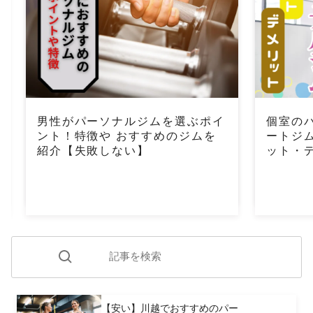
男性がパーソナルジムを選ぶポイ
個室の
ント！特徴や おすすめのジムを
ートジ
紹介【失敗しない】
ット・
【安い】川越でおすすめのパー