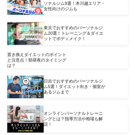
ソナルジム9選！本川越エリア・
女性向けのジムも
東京でおすすめのパーソナルジ
ム20選！トレーニング＆ダイエ
ットでボディメイク！
置き換えダイエットのポイント
と注意点！朝昼夜のタイミング
は？
日吉でおすすめのパーソナルジ
ム5選！ダイエット向き・個室が
あるジムまで
オンラインパーソナルトレーニ
ングとは？指導方法や相場も解
説！