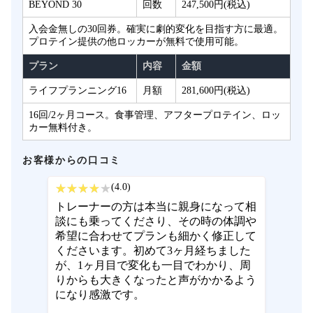
BEYOND 30
回数
247,500円(税込)
入会金無しの30回券。確実に劇的変化を目指す方に最適。
プロテイン提供の他ロッカーが無料で使用可能。
プラン
内容
金額
ライフプランニング16
月額
281,600円(税込)
16回/2ヶ月コース。食事管理、アフタープロテイン、ロッ
カー無料付き。
お客様からの口コミ
(4.0)
トレーナーの方は本当に親身になって相
談にも乗ってくださり、その時の体調や
希望に合わせてプランも細かく修正して
くださいます。初めて3ヶ月経ちました
が、1ヶ月目で変化も一目でわかり、周
りからも大きくなったと声がかかるよう
になり感激です。