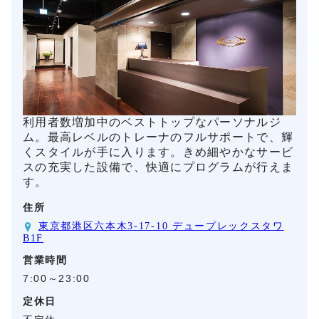
利用者数増加中のベストトップなパーソナルジ
ム。最高レベルのトレーナのフルサポートで、輝
くスタイルが手に入ります。きめ細やかなサービ
スの充実した設備で、快適にプログラムが行えま
す。
住所
東京都港区六本木3-17-10 デュープレックスタワ
B1F
営業時間
7:00～23:00
定休日