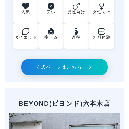
人気
安い
男性向け
女性向け
FREE
ダイエット
痩せる
産後
無料体験
公式ページはこちら
BEYOND(ビヨンド)六本木店