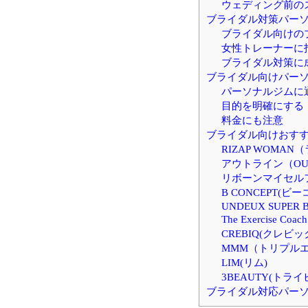
ウェディング前の
ブライダル対策パー
ブライダル向けの
女性トレーナーに
ブライダル対策に
ブライダル向けパー
パーソナルジムに
目的を明確にする
料金にも注意
ブライダル向けおすす
RIZAP WOMA
アウトライン（OUT
リボーンマイセルフ（R
B CONCEPT(ビ
UNDEUX SUPER 
The Exercise
CREBIQ(クレビッ
MMM（トリプル
LIM(リム)
3BEAUTY(トラ
ブライダル対応パー