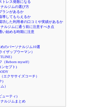
ストレス発散になる
ソナルジムの選び方
プランがあるか
指導してもらえるか
成功した利用者の口コミや実績があるか
ソナルジムに通う前に注意すべき点
通い始める時期に注意
めのパーソナルジム10選
N（ライザップウーマン）
LINE）
eborn myself）
ーコンセプト)
BODY
 Coach（エクササイズコーチ）
ク)
エム）
イビューティ)
ソナルジムまとめ