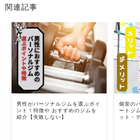
関連記事
男性がパーソナルジムを選ぶポイ
個室の
ント！特徴や おすすめのジムを
ートジ
紹介【失敗しない】
ット・