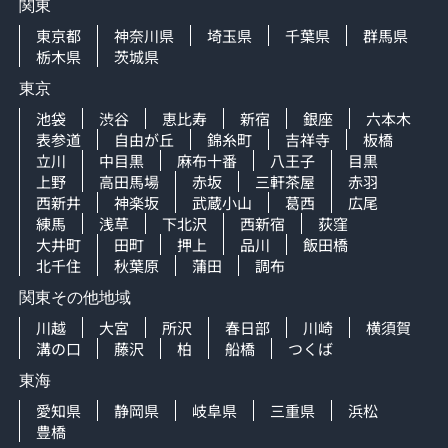
関東
東京都
神奈川県
埼玉県
千葉県
群馬県
栃木県
茨城県
東京
池袋
渋谷
恵比寿
新宿
銀座
六本木
表参道
自由が丘
錦糸町
吉祥寺
板橋
立川
中目黒
麻布十番
八王子
目黒
上野
高田馬場
赤坂
三軒茶屋
赤羽
西新井
神楽坂
武蔵小山
葛西
広尾
練馬
浅草
下北沢
西新宿
荻窪
大井町
田町
押上
品川
飯田橋
北千住
秋葉原
蒲田
調布
関東その他地域
川越
大宮
所沢
春日部
川崎
横須賀
溝の口
藤沢
柏
船橋
つくば
東海
愛知県
静岡県
岐阜県
三重県
浜松
豊橋